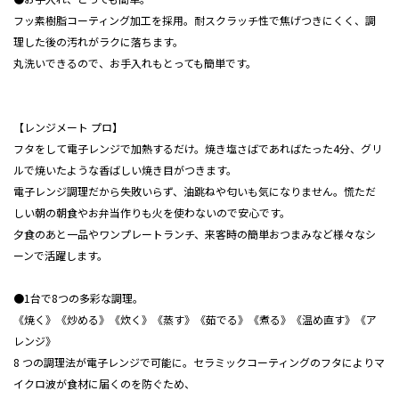
フッ素樹脂コーティング加工を採用。耐スクラッチ性で焦げつきにくく、調
理した後の汚れがラクに落ちます。
丸洗いできるので、お手入れもとっても簡単です。
【
レンジメート プロ
】
フタをして電子レンジで加熱するだけ。焼き塩さばであればたった4分、グリ
ルで焼いたような香ばしい焼き目がつきます。
電子レンジ調理だから失敗いらず、油跳ねや匂いも気になりません。慌ただ
しい朝の朝食やお弁当作りも火を使わないので安心です。
夕食のあと一品やワンプレートランチ、来客時の簡単おつまみなど様々なシ
ーンで活躍します。
●1台で8つの多彩な調理。
《焼く》《炒める》《炊く》《蒸す》《茹でる》《煮る》《温め直す》《ア
レンジ》
8 つの調理法が電子レンジで可能に。セラミックコーティングのフタによりマ
イクロ波が食材に届くのを防ぐため、