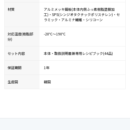
材質
アルミメッキ鋼板(本体内側ふっ素樹脂塗膜加
工)・SPS(シンジオタクチックポリスチレン)・セ
ラミック・アルミナ繊維・シリコーン
対応温度(樹脂部
-20℃〜190℃
分)
セット内容
本体・取扱説明書兼専用レシピブック(44品)
保証期間
1年
生産国
韓国