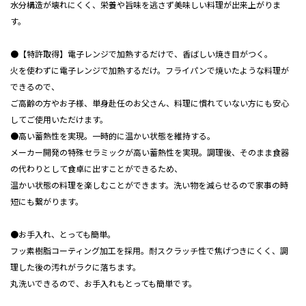
水分構造が壊れにくく、栄養や旨味を逃さず美味しい料理が出来上がりま
す。
●【特許取得】電子レンジで加熱するだけで、香ばしい焼き目がつく。
火を使わずに電子レンジで加熱するだけ。フライパンで焼いたような料理が
できるので、
ご高齢の方やお子様、単身赴任のお父さん、料理に慣れていない方にも安心
してご使用いただけます。
●高い蓄熱性を実現。一時的に温かい状態を維持する。
メーカー開発の特殊セラミックが高い蓄熱性を実現。調理後、そのまま食器
の代わりとして食卓に出すことができるため、
温かい状態の料理を楽しむことができます。洗い物を減らせるので家事の時
短にも繋がります。
●お手入れ、とっても簡単。
フッ素樹脂コーティング加工を採用。耐スクラッチ性で焦げつきにくく、調
理した後の汚れがラクに落ちます。
丸洗いできるので、お手入れもとっても簡単です。