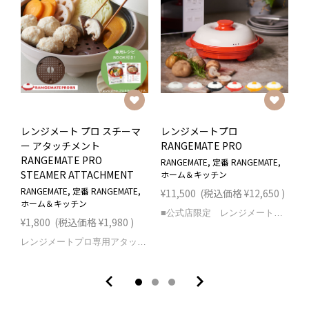
レンジメート プロ スチーマ
レンジメートプロ
ー アタッチメント
RANGEMATE PRO
R
RANGEMATE PRO
RANGEMATE, 定番 RANGEMATE,
R
STEAMER ATTACHMENT
ホーム＆キッチン
ホ
RANGEMATE, 定番 RANGEMATE,
¥11,500
(税込価格
¥12,650
)
¥
ホーム＆キッチン
■公式店限定 レンジメート専用ショッパー付き公式店でレンジメートプロをご注文で、専用ショッパーを同梱してお届けいたします！※数量限定のため、限定数に達し次第予告なく終了となります。予めご了承ください。 ※専用ショッパーがご不要な場合でも、もれなくショッパーをお届けします。※専用ショッパーについての個別対応はできかねます。フタをして電子レンジで加熱するだけ。焼き塩さばであればたった4分、グリルで焼いたような香ばしい焼き目がつきます。電子レンジ調理だから失敗いらず、油跳ねや匂いも気になりません。慌ただしい朝の朝食やお弁当作りも火を使わないので安心です。夕食のあと一品やワンプレートランチ、来客時の簡単おつまみなど様々なシーンで活躍します。●【電子レンジ調理器具の革命！レンジメートプロで本格調理】電子レンジで焼き魚からパスタまで、フタをして加熱するだけでフライパンで焼いたような本格的な焼き目が実現。面倒な魚焼きグリル掃除は一切不要で、レンジ調理器として毎日の料理が劇的に簡単になります。●【1台8役の多機能レンジ調理器具】電子レンジ魚焼き、パスタ レンジ調理、一人鍋、蒸し器としても活躍。《焼く》《炒める》《炊く》《蒸す》《茹でる》《煮る》《温め直す》《アレンジ》の8つの調理法がこれ一台で完結。シリコンスチーマーやスープメーカーの代わりとしても優秀な万能調理器具です。●【特許取得の加熱技術で電子レンジで焼き魚も完璧】特殊発熱体である本体内部の蓄熱ヒートコアがマイクロ波に反応して、発熱。短時間で300度以上の高温を実現。レンジで焼き魚を調理する際も、魚焼き器やグリルパン不要で香ばしい焼き目がつきます。栄養と旨味を逃さず、レンジグリルとして本格的な仕上がりを提供します。●【お手入れ簡単！フッ素樹脂コーティング採用】魚焼きレンジ調理後も、フッ素樹脂コーティング加工で焦げつきにくく、丸洗い可能。タッパー レンジ対応製品のように気軽に扱えて、面倒な魚焼きグリル掃除からも解放されます。●【火を使わず安心・安全な電子レンジ調理器】ご高齢の方、小さなお子様がいるご家庭、料理初心者、一人暮らしの方に最適。オーブンレンジやコンベクションオーブン不要で、電子レンジ調理器具として手軽に本格調理が楽しめます。●【電子レンジで直火のような調理】一般的なマイクロ波による直接的な摩擦熱での温めに比べレンジメートプロならセラミックコーティングのフタが直接食材にあたることを防ぎ、 本体内部の蓄熱ヒートコアが発熱することで焼き目がつきます。●【高い蓄熱性で保温効果も抜群】調理後はそのまま食卓へ。スープジャーのように温かい状態をキープし、洗い物削減で家事の時短にも貢献。レンジ鍋、調理器具としても食器としても活躍します。●【優れた熱効率】特許取得の加熱技術により、プレートを300度以上の高熱にすることで、 まるでフライパン調理のような香ばしい焼き目調理が、短時間で可能です。●【専用レシピBOOK付き】レンジでパスタ、惣菜の再加熱など様々なレシピを掲載。高性能電子レンジ調理器として、毎日の献立をサポートします。●【大切な人へ気持ちを伝えるプレゼントに】誕生日、母の日、敬老の日、就職祝い、結婚祝い、出産祝い などなど 大切な人へのプレゼントにいかがですか？ ブランド RANGEMATE (レンジメート) 製品名 RANGEMATE PRO (レンジメート プロ) 型番 RGM-10 メーカー希望小売価格 11,500円 (税込価格12,650円) カラー レッド / ブラック / オレンジ / イエロー / クレイピンク / グレージュ サイズ(約) 本体：外径/22.5cm×高さ6.6cm×全長25.8cm(持ち手を含む) 内径/20.8cm・深さ1.5cmフタ：直径/20.7cm×高さ6.0cm 重量(約) 809g 容量(約) 530ml 材質 アルミメッキ鋼板(本体内側ふっ素樹脂塗膜加工)・SPS(シンジオタクチックポリスチレン)・セラミック・アルミナ繊維・シリコーン 対応温度(樹脂部分) -20℃〜190℃ セット内容 本体・取扱説明書兼専用レシピブック(44品) 保証期間 1年 生産国 韓国
¥1,800
(税込価格
¥1,980
)
レンジメートプロ専用アタッチメントが遂に登場！レンジメートの内側に置くだけで、本格的な【蒸し料理】が可能に。●届いてすぐに、蒸し料理を楽しめる。アタッチメントを使用した蒸し料理がすぐに作れるレシピブック付き。レンジメートプロ本体があれば、すぐに調理を楽しむことができます。※レンジメート プロ以外の製品(レンジメートプロ バイ ブルーノ、レンジメートプロ スクエア バイ ブルーノ、 レンジメート マグポット、レンジメート グランデ、レンジメート プレミアム 他) にはご使用いただけません。●お手入れ、とっても簡単。フッ素樹脂コーティング加工を採用。耐スクラッチ性で焦げつきにくく、調理した後の汚れがラクに落ちます。丸洗いできるので、お手入れもとっても簡単です。 ブランド RANGEMATE (レンジメート) 製品名 RANGEMATE PRO STEAMER ATTACHMENT (レンジメート プロ スチーマー アタッチメント) 型番 MCA901A メーカー希望小売価格 1,800円 (税込価格1,980円) カラー ダークブラウン サイズ(約) 直径/19.0cm×厚さ1.0cm(最大) 重量(約) 82g 材質 アルミニウム+フッ素樹脂コーティング セット内容 本体・取扱説明書兼専用レシピブック(3品) 注意事項 ※レンジメートプロ専用のアタッチメントです。 レンジメート プロ以外の製品(レンジメートプロ バイ ブルーノ、レンジメートプロ スクエア バイ ブルーノ、 レンジメート マグポット、レンジメート グランデ、レンジメート プレミアム 他) にはご使用いただけません。