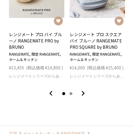
レンジメート プロ バイ ブル
レンジメート プロ スクエア
ーノ RANGEMATE PRO by
バイ ブルーノ RANGEMATE
R
BRUNO
PRO SQUARE by BRUNO
R
ホ
RANGEMATE, 限定 RANGEMATE,
RANGEMATE, 限定 RANGEMATE,
ホーム＆キッチン
ホーム＆キッチン
¥
¥13,455
(税込価格
¥14,800
)
¥14,000
(税込価格
¥15,400
)
レンジメートシリーズからあの「BRUNO」とのデザインコラボ製品が限定数で新登場！「RANGEMATE PRO by BRUNO」TV CMやTV放映で人気の「レンジメート プロ」の機能・性能はそのままに、あの人気ブランド、BRUNOとのデザインコラボレーションが実現！■公式店限定 レンジメート専用ショッパー付き公式店でレンジメートプロをご注文で、専用ショッパーを同梱してお届けいたします！※数量限定のため、限定数に達し次第予告なく終了となります。予めご了承ください。 ※専用ショッパーがご不要な場合でも、もれなくショッパーをお届けします。※専用ショッパーについての個別対応はできかねます。 フタをして電子レンジで加熱するだけ。焼き塩さばであればたった4分、グリルで焼いたような香ばしい焼き目がつきます。電子レンジ調理だから失敗いらず、油跳ねや匂いも気になりません。慌ただしい朝の朝食やお弁当作りも火を使わないので安心です。夕食のあと一品やワンプレートランチ、来客時の簡単おつまみなど様々なシーンで活躍します。●1台で8つの多彩な調理。《焼く》《炒める》《炊く》《蒸す》《茹でる》《煮る》《温め直す》《アレンジ》8 つの調理法が電子レンジで可能に。セラミックコーティングのフタによりマイクロ波が食材に届くのを防ぐため、水分構造が壊れにくく、栄養や旨味を逃さず美味しい料理が出来上がります。●【特許取得】電子レンジで加熱するだけで、香ばしい焼き目がつく。火を使わずに電子レンジで加熱するだけ。フライパンで焼いたような料理ができるので、ご高齢の方やお子様、単身赴任のお父さん、料理に慣れていない方にも安心してご使用いただけます。●高い蓄熱性を実現。一時的に温かい状態を維持する。メーカー開発の特殊セラミックが高い蓄熱性を実現。調理後、そのまま食器の代わりとして食卓に出すことができるため、温かい状態の料理を楽しむことができます。洗い物を減らせるので家事の時短にも繋がります。●お手入れ、とっても簡単。フッ素樹脂コーティング加工を採用。耐スクラッチ性で焦げつきにくく、調理した後の汚れがラクに落ちます。丸洗いできるので、お手入れもとっても簡単です。 ブランド RANGEMATE (レンジメート) 製品名 RANGEMATE PRO by BRUNO (レンジメート プロ バイ ブルーノ) 型番 MCB101A メーカー希望小売価格 13,455円 (税込価格14,800円) カラー ブルーグレー / ホワイト サイズ(約) 本体：外径/22.5cm×高さ6.6cm×全長25.8cm(持ち手を含む) 内径/20.8cm・深さ2.5cm（プレート1.5cm）フタ：直径/20.7cm×高さ5.2cm 重量(約) 806g 容量(約) 530ml 材質 アルミメッキ鋼板(本体内側ふっ素樹脂塗膜加工)・SPS(シンジオタクチックポリスチレン)・セラミック・アルミナ繊維・シリコーン 対応温度(樹脂部分) -20℃〜190℃ セット内容 本体・取扱説明書兼専用レシピブック(44品) 保証期間 1年 生産国 韓国 食洗機 非対応
レンジメートシリーズからあの「BRUNO」とのデザインコラボ製品が限定数で新登場！「RANGEMATE PRO SQUARE by BRUNO」TV CMやTV放映で人気の「レンジメート プロ」。機能・性能はそのままに、人気ブランド「BRUNO」との待望の第二弾デザインコラボレーションが実現！機能はそのまま、容量がアップ！丸型から容量1.5倍、焼ける長さは最大+4cm。■公式店限定 レンジメート専用ショッパー付き公式店でレンジメートプロをご注文で、専用ショッパーを同梱してお届けいたします！※数量限定のため、限定数に達し次第予告なく終了となります。予めご了承ください。 ※専用ショッパーがご不要な場合でも、もれなくショッパーをお届けします。※専用ショッパーについての個別対応はできかねます。 フタをして電子レンジで加熱するだけ。焼き塩さばであればたった4分、グリルで焼いたような香ばしい焼き目がつきます。電子レンジ調理だから失敗いらず、油跳ねや匂いも気になりません。慌ただしい朝の朝食やお弁当作りも火を使わないので安心です。夕食のあと一品やワンプレートランチ、来客時の簡単おつまみなど様々なシーンで活躍します。●【電子レンジ調理器でフライパンで焼いたような本格的な調理ができる！】フタをして電子レンジで加熱するだけで、魚焼きグリルを使わず魚焼きができてお手入れも簡単。さらに、焼くだけではなく、煮る、蒸す、炊く、茹でる、炒めるがこの一台できちゃう優れもの！●【1台で8つの多彩な調理】《焼く》《炒める》《炊く》《蒸す》《茹でる》《煮る》《温め直す》《アレンジ》 8 つの調理法が電子レンジで可能に。セラミックコーティングのフタによりマイクロ波が直接食材に届くのを防ぐため、 水分構造が壊れにくく、栄養や旨味を逃さず美味しい料理が出来上がります。●【使い方もお手入れも簡単！便利！料理が楽しく！】食材を入れフタをして、電子レンジに入れて加熱するだけ フライパンで焼いたような香ばしい焼き目がつきます！●【お手入れらくらく♪】フッ素樹脂コーティング加工を採用。 耐スクラッチ性で焦げつきにくく、調理した後の汚れがラクに落ちます。 丸洗いできるので、お手入れもとっても簡単です。●【面倒なグリル掃除は必要なし！】火を使わないので安心して簡単にご使用いただけます！ご高齢の方、小さなお子様がいるご家庭、調理器具に不慣れな方におススメです。●【電子レンジで直火のような調理】一般的なマイクロ波による直接的な摩擦熱での温めに比べレンジメートプロならセラミックコーティングのフタが直接食材にあたることを防ぎ、 本体内部の発熱体、蓄熱ヒートコアが発熱することで焼き目がつきます。●【高い蓄熱性を実現】メーカー開発の特殊発熱体、蓄熱ヒートコアが高い蓄熱性を実現。調理後、そのまま食器の代わりとして食卓に出すことができるため、 温かい状態の料理を楽しむことができます。洗い物を減らせるので家事の時短にも繋がります。●【優れた熱効率】特許取得の加熱技術により、プレートを300度以上の高熱にすることで、 まるでフライパン調理のような香ばしい焼き目調理が、短時間で可能です。●【大切な人へ気持ちを伝えるプレゼントに】誕生日、母の日、敬老の日、就職祝い、結婚祝い、出産祝い などなど 大切な人へのプレゼントにいかがですか？ ブランド RANGEMATE (レンジメート) 製品名 RANGEMATE PRO SQUARE by BRUNO (レンジメート プロ スクエア バイ ブルーノ) 型番 MCB102A メーカー希望小売価格 14,000円 (税込価格15,400円) カラー ブルーグレー / ホワイト サイズ(約) 本体：幅25.5cm×奥行22.7cm×高さ6.5cm(持ち手を含む) 内径/幅23.8cm×奥行17.6cm×深さ2cm フタ：幅23.6cm×奥行17.4cm×高さ5.5cm 重量(約) 1243g 容量(約) 800ml 材質 アルミメッキ鋼板(本体内側ふっ素樹脂塗膜加工)・SPS(シンジオタクチックポリスチレン)・セラミック・アルミナ繊維・シリコーン 対応温度(樹脂部分) -20℃〜190℃ セット内容 本体・取扱説明書兼専用レシピブック(45品) 保証期間 1年 生産国 韓国 食洗機 対応
TOP
ホーム＆キッチン
RANGEMATE