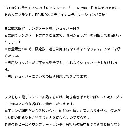
TV CMやTV放映で人気の「レンジメート プロ」の機能・性能はそのままに、
あの人気ブランド、BRUNOとのデザインコラボレーションが実現！
■公式店限定 レンジメート専用ショッパー付き
公式店でレンジメートプロをご注文で、専用ショッパーを同梱してお届けい
たします！
※数量限定のため、限定数に達し次第予告なく終了となります。予めご了承
ください。
※専用ショッパーがご不要な場合でも、もれなくショッパーをお届けしま
す。
※専用ショッパーについての個別対応はできかねます。
フタをして電子レンジで加熱するだけ。焼き塩さばであればたった4分、グリ
ルで焼いたような香ばしい焼き目がつきます。
電子レンジ調理だから失敗いらず、油跳ねや匂いも気になりません。慌ただ
しい朝の朝食やお弁当作りも火を使わないので安心です。
夕食のあと一品やワンプレートランチ、来客時の簡単おつまみなど様々なシ