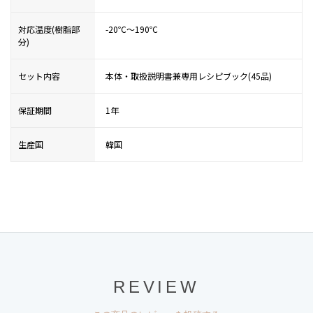
対応温度(樹脂部
-20℃〜190℃
分)
セット内容
本体・取扱説明書兼専用レシピブック(45品)
保証期間
1年
生産国
韓国
REVIEW