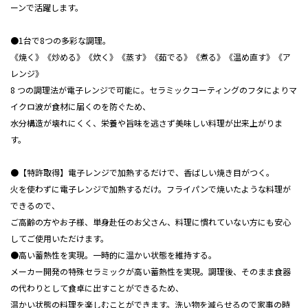
ーンで活躍します。
●1台で8つの多彩な調理。
《焼く》《炒める》《炊く》《蒸す》《茹でる》《煮る》《温め直す》《ア
レンジ》
8 つの調理法が電子レンジで可能に。セラミックコーティングのフタによりマ
イクロ波が食材に届くのを防ぐため、
水分構造が壊れにくく、栄養や旨味を逃さず美味しい料理が出来上がりま
す。
●【特許取得】電子レンジで加熱するだけで、香ばしい焼き目がつく。
火を使わずに電子レンジで加熱するだけ。フライパンで焼いたような料理が
できるので、
ご高齢の方やお子様、単身赴任のお父さん、料理に慣れていない方にも安心
してご使用いただけます。
●高い蓄熱性を実現。一時的に温かい状態を維持する。
メーカー開発の特殊セラミックが高い蓄熱性を実現。調理後、そのまま食器
の代わりとして食卓に出すことができるため、
温かい状態の料理を楽しむことができます。洗い物を減らせるので家事の時