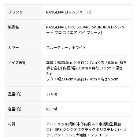
ブランド
RANGEMATE(レンジメート)
製品名
RANGEMATE PRO SQUARE by BRUNO(レンジメ
ート プロ スクエア バイ ブルーノ)
カラー
ブルーグレー / ホワイト
サイズ(約)
本体：幅25.5cm×奥行22.7cm×高さ6.5cm(持ち
手を含む) 内径/幅23.8cm×奥行17.6cm×深さ
2cm
フタ：幅23.6cm×奥行17.4cm×高さ5.5cm
重量(約)
1243g
容量(約)
800ml
材質
アルミメッキ鋼板(本体内側ふっ素樹脂塗膜加
工)・SPS(シンジオタクチックポリスチレン)・セ
ラミック・アルミナ繊維・シリコーン