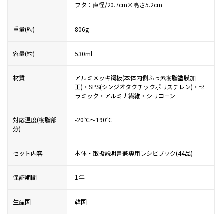
フタ：直径/20.7cm×高さ5.2cm
重量(約)
806g
容量(約)
530ml
材質
アルミメッキ鋼板(本体内側ふっ素樹脂塗膜加
工)・SPS(シンジオタクチックポリスチレン)・セ
ラミック・アルミナ繊維・シリコーン
対応温度(樹脂部
-20℃〜190℃
分)
セット内容
本体・取扱説明書兼専用レシピブック(44品)
保証期間
1年
生産国
韓国