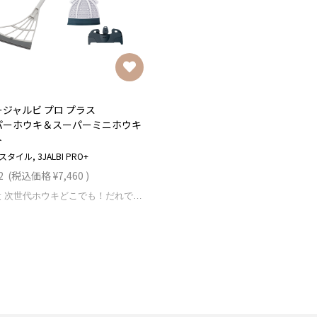
ジャルビ プロ プラス
パーホウキ＆スーパーミニホウキ
ト
タイル, 3JALBI PRO+
2
(税込価格
¥7,460
)
1本6役 次世代ホウキどこでも！だれでも！短時間で体に負担をかけずに掃除できる！ ブランド スリージャルビ プロ プラス 製品名 スーパーホウキ＆スーパーミニホウキ セット メーカー希望小売価格 7,460円(税込) カラー ホワイト サイズ(約) 本体：270×890mm ミニ：160×160mm 重量(約) 本体：190g ミニ本体：105g (ミニ)カバー：35g 素材 本体：PP、エラストマー（TPE）、アルミニウムミニ：PP、エラストマー（TPE）、POE セット内容 本体、ミニ本体、専門粘着フック、ツーウェイカバー、保証書付取扱説明書 保証期間 1年 生産国 韓国