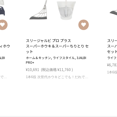
スリージャルビ プロ プラス
スリー
ィホウ
スーパーホウキ＆スーパーちりとり セ
スー
ット
セッ
LBI
ホーム＆キッチン, ライフスタイル, 3JALBI
ライフス
PRO+
¥6,78
¥10,691
(税込価格
¥11,760
)
1本6役 次世代ホウキどこでも！だれでも！短時間で体に負担をかけずに掃除できる！ ブランド スリージャルビ プロ プラス 製品名 スーパーホウキ＆スーパーハンディホウキ セット メーカー希望小売価格 9,960円(税込) カラー ホワイト サイズ(約) 本体：270×890mm ハンディ：2180×280mm 重量(約) 本体：190g ハンディ：120g ハンディケース：25g ハンディカバー：90g 素材 本体：PP、エラストマー（TPE）、アルミニウムハンディ：PP、エラストマー（TPE）、POE セット内容 本体、ハンディ、専門粘着フック、(ハンディ)ちりとり、ツーウェイカバー、保証書付取扱説明書 保証期間 1年 生産国 韓国
1本6役 次世代ホウキどこでも！だれでも！短時間で体に負担をかけずに掃除できる！ ブランド スリージャルビ プロ プラス 製品名 スーパーホウキ&スーパーちりとり セット メーカー希望小売価格 11,760円(税込) カラー ホワイト サイズ(約) 本体：270×890mm ちりとり：280×250×100×860mm 重量(約) 本体：190g ちりとり：500g 素材 本体：PP、エラストマー（TPE）、アルミニウムちりとり：PP、PC、アルミニウム、ステンレス セット内容 本体、ちりとり、専門粘着フック、結合クリップ、保証書付取扱説明書 保証期間 1年 生産国 韓国