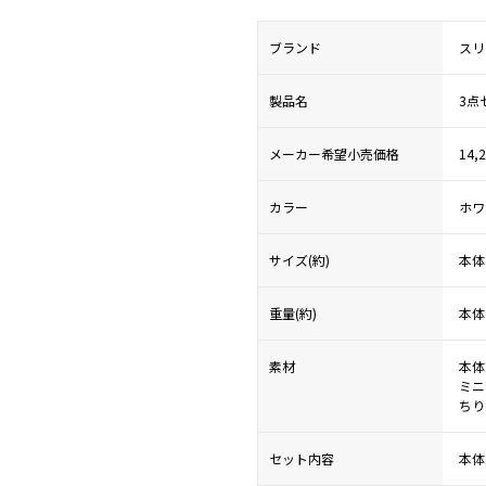
ブランド
スリ
製品名
3点
メーカー希望小売価格
14,
カラー
ホワ
サイズ(約)
本体
重量(約)
本体
素材
本体
ミニ
ちり
セット内容
本体