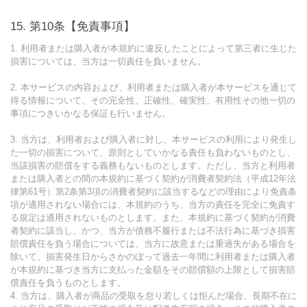
第10条【免責事項】
1. 利用者または購入者が本規約に違反したことによって第三者に生じた
損害については、当方は一切責任を負いません。
2. 本サービスの内容および、利用者または購入者が本サービスを通じて
得る情報について、その完全性、正確性、確実性、有用性その他一切の
事項につきいかなる保証も行いません。
3. 当方は、利用者および購入者に対し、本サービスの利用により発生し
た一切の損害について、原則としていかなる責任も負わないものとし、
当該損害の賠償をする義務もないものとします。ただし、当方と利用者
または購入者との間の本規約に基づく契約が消費者契約法（平成12年法
律第61号）第2条第3項の消費者契約に該当するなどの理由により免責条
項が適用されない場合には、本規約のうち、当方の責任を完全に免責す
る規定は適用されないものとします。また、本規約に基づく契約が消費
者契約に該当し、かつ、当方が債務不履行または不法行為に基づき損害
賠償責任を負う場合については、当方に故意または重過失がある場合を
除いて、損害発生日からさかのぼって過去一年間に利用者または購入者
が本規約に基づき当方に支払った金額をその賠償額の上限として損害賠
償責任を負うものとします。
4. 当方は、購入者が商品の受取を怠り若しくは拒んだ場合、長期不在に