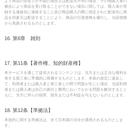
より商品の受取りが不能の場合又は配送先不明の場合、その他購入者の
都合により商品を受け取ることができない場合に関しては、購入者が登
録する連絡先に連絡すること及び商品購入の際に指定された配達先に商
品を持参又は配送することにより、商品の引渡債務を履行し、当該債務
から免責されるものとします。
第6章 雑則
.
第11条【著作権、知的財産権】
本サービスを通じて提供されるコンテンツは、当方または正当な権利を
有する第三者に専属的に帰属するものとします。本条の規定に違反し
て、利用者または購入者と第三者との間で問題が生じた場合、当該利用
者または購入者は自己の責任と費用においてかかる問題を解決するとと
もに、当方に何らの損害、損失または不利益を与えないものとします。
第12条【準拠法】
本規約に関する準拠法は、全て日本国の法令が適用されるものとしま
す。