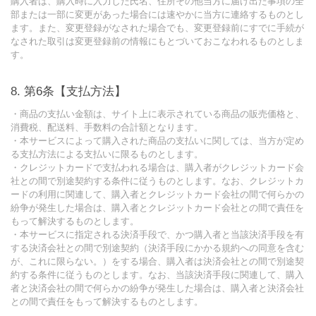
購入者は、購入時に入力した氏名、住所その他当方に届け出た事項の全
部または一部に変更があった場合には速やかに当方に連絡するものとし
ます。また、変更登録がなされた場合でも、変更登録前にすでに手続が
なされた取引は変更登録前の情報にもとづいておこなわれるものとしま
す。
第6条【支払方法】
・商品の支払い金額は、サイト上に表示されている商品の販売価格と、
消費税、配送料、手数料の合計額となります。
・本サービスによって購入された商品の支払いに関しては、当方が定め
る支払方法による支払いに限るものとします。
・クレジットカードで支払われる場合は、購入者がクレジットカード会
社との間で別途契約する条件に従うものとします。なお、クレジットカ
ードの利用に関連して、購入者とクレジットカード会社の間で何らかの
紛争が発生した場合は、購入者とクレジットカード会社との間で責任を
もって解決するものとします。
・本サービスに指定される決済手段で、かつ購入者と当該決済手段を有
する決済会社との間で別途契約（決済手段にかかる規約への同意を含む
が、これに限らない。）をする場合、購入者は決済会社との間で別途契
約する条件に従うものとします。なお、当該決済手段に関連して、購入
者と決済会社の間で何らかの紛争が発生した場合は、購入者と決済会社
との間で責任をもって解決するものとします。