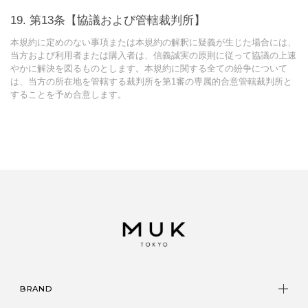
第13条【協議および管轄裁判所】
本規約に定めのない事項または本規約の解釈に疑義が生じた場合には、
当方および利用者または購入者は、信義誠実の原則に従って協議の上速
やかに解決を図るものとします。本規約に関する全ての紛争について
は、当方の所在地を管轄する裁判所を第1審の専属的合意管轄裁判所と
することを予め合意します。
BRAND