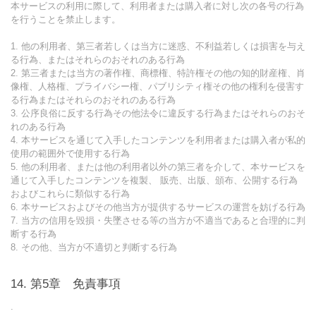
本サービスの利用に際して、利用者または購入者に対し次の各号の行為
を行うことを禁止します。
1. 他の利用者、第三者若しくは当方に迷惑、不利益若しくは損害を与え
る行為、またはそれらのおそれのある行為
2. 第三者または当方の著作権、商標権、特許権その他の知的財産権、肖
像権、人格権、プライバシー権、パブリシティ権その他の権利を侵害す
る行為またはそれらのおそれのある行為
3. 公序良俗に反する行為その他法令に違反する行為またはそれらのおそ
れのある行為
4. 本サービスを通じて入手したコンテンツを利用者または購入者が私的
使用の範囲外で使用する行為
5. 他の利用者、または他の利用者以外の第三者を介して、本サービスを
通じて入手したコンテンツを複製、 販売、出版、頒布、公開する行為
およびこれらに類似する行為
6. 本サービスおよびその他当方が提供するサービスの運営を妨げる行為
7. 当方の信用を毀損・失墜させる等の当方が不適当であると合理的に判
断する行為
8. その他、当方が不適切と判断する行為
第5章 免責事項
.