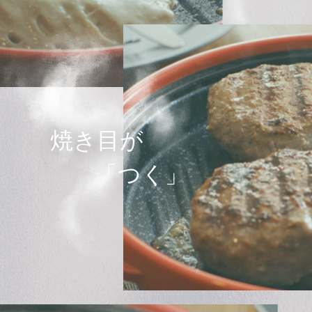
焼き目が
「つく」