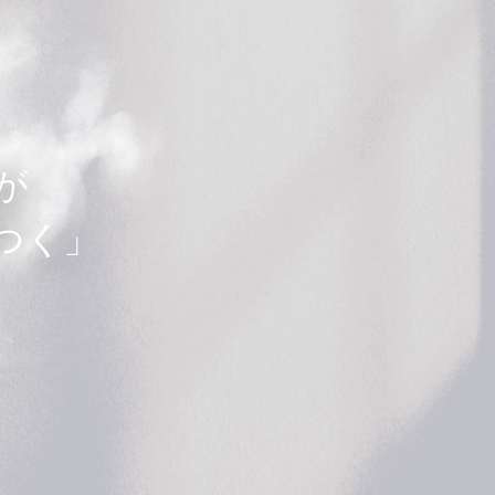
が
つく」