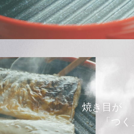
焼き目が
「つく